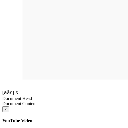
[คลิก] X
Document Head
Document Content
×
YouTube Video