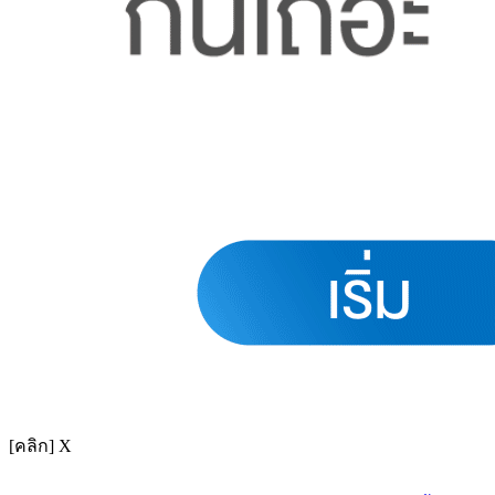
[คลิก] X