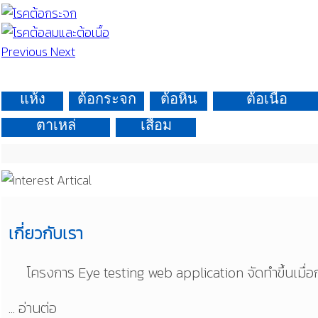
Previous
Next
โรคตา
โรค
โรค
โรคต้อลมและ
แห้ง
ต้อกระจก
ต้อหิน
ต้อเนื้อ
โรคตาเข หรือ
โรควุ้นตา
ตาเหล่
เสื่อม
เกี่ยวกับเรา
โครงการ Eye testing web application จัดทำขึ้นเมื่อกล
... อ่านต่อ