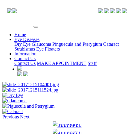
EYE CENTER
Home
Eye Diseases
Dry Eye
Glaucoma
Pinguecula and Pterygium
Cataract
Strabismus
Eye Floaters
Information
Contact Us
Contact Us
MAKE APPOINTMENT
Staff
Previous
Next