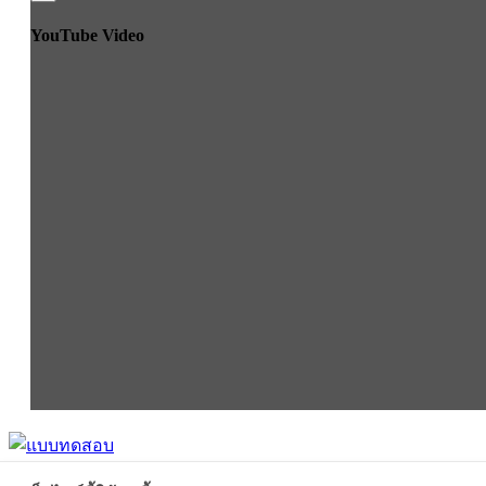
YouTube Video
[Click] X