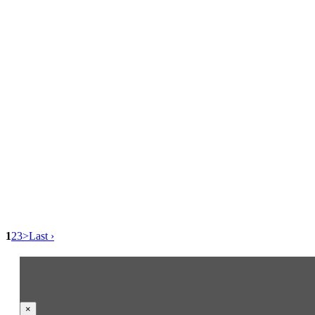
1
2
3
>
Last ›
×