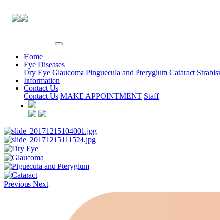
EYE CENTER
Home
Eye Diseases
Dry Eye
Glaucoma
Pinguecula and Pterygium
Cataract
Strabi
Information
Contact Us
Contact Us
MAKE APPOINTMENT
Staff
Previous
Next